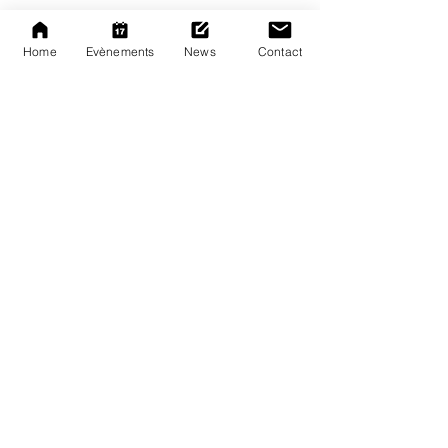
Home
Evènements
News
Contact
A PROPOS
Une Communauté
Un Lab
Un Hub
NOS ÉVÈNEMENTS
White Mirror Project
Faraday Room Night
Soirées 1984
MENTIONS LÉGALES
Mentions légales
Nos partenaires