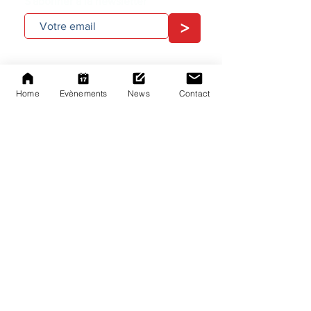
S'abonner à la newsletter
>
Home
Evènements
News
Contact
A PROPOS
Une Communauté
Un Lab
Un Hub
NOS ÉVÈNEMENTS
White Mirror Project
Faraday Room Night